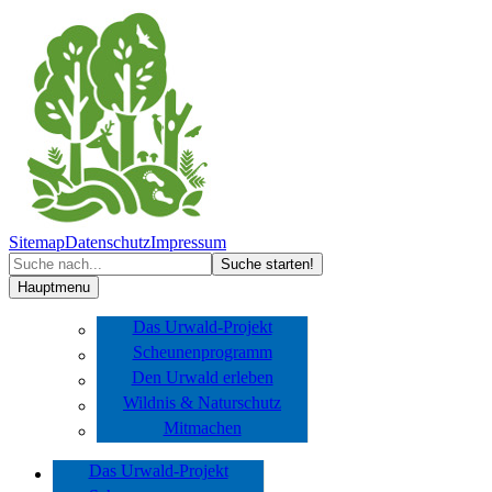
Sitemap
Datenschutz
Impressum
Hauptmenu
Das Urwald-Projekt
Scheunenprogramm
Den Urwald erleben
Wildnis & Naturschutz
Mitmachen
Das Urwald-Projekt