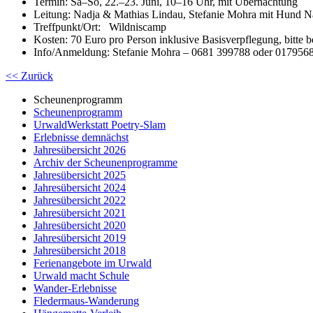
Termin: Sa–So, 22.–23. Juni, 10–16 Uhr, mit Übernachtung
Leitung: Nadja & Mathias Lindau, Stefanie Mohra mit Hund N
Treffpunkt/Ort: Wildniscamp
Kosten: 70 Euro pro Person inklusive Basisverpflegung, bitte
Info/Anmeldung: Stefanie Mohra – 0681 399788 oder 017956
<< Zurück
Scheunenprogramm
Scheunenprogramm
UrwaldWerkstatt Poetry-Slam
Erlebnisse demnächst
Jahresübersicht 2026
Archiv der Scheunenprogramme
Jahresübersicht 2025
Jahresübersicht 2024
Jahresübersicht 2022
Jahresübersicht 2021
Jahresübersicht 2020
Jahresübersicht 2019
Jahresübersicht 2018
Ferienangebote im Urwald
Urwald macht Schule
Wander-Erlebnisse
Fledermaus-Wanderung