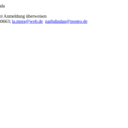
ala
 bei Anmeldung überweisen
80663;
la.mora
@
web.de
nadjalindau
@
posteo.de