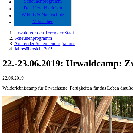
Scheunenprogramm
Den Urwald erleben
Wildnis & Naturschutz
Mitmachen
Urwald vor den Toren der Stadt
Scheunenprogramm
Archiv der Scheunenprogramme
Jahresübersicht 2019
22.-23.06.2019: Urwaldcamp: Zw
22.06.2019
Walderlebniscamp für Erwachsene, Fertigkeiten für das Leben drauß