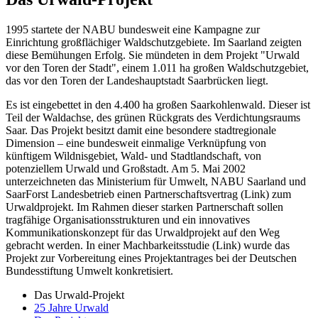
1995 startete der NABU bundesweit eine Kampagne zur
Einrichtung großflächiger Waldschutzgebiete. Im Saarland zeigten
diese Bemühungen Erfolg. Sie mündeten in dem Projekt "Urwald
vor den Toren der Stadt", einem 1.011 ha großen Waldschutzgebiet,
das vor den Toren der Landeshauptstadt Saarbrücken liegt.
Es ist eingebettet in den 4.400 ha großen Saarkohlenwald. Dieser ist
Teil der Waldachse, des grünen Rückgrats des Verdichtungsraums
Saar. Das Projekt besitzt damit eine besondere stadtregionale
Dimension – eine bundesweit einmalige Verknüpfung von
künftigem Wildnisgebiet, Wald- und Stadtlandschaft, von
potenziellem Urwald und Großstadt. Am 5. Mai 2002
unterzeichneten das Ministerium für Umwelt, NABU Saarland und
SaarForst Landesbetrieb einen Partnerschaftsvertrag (Link) zum
Urwaldprojekt. Im Rahmen dieser starken Partnerschaft sollen
tragfähige Organisationsstrukturen und ein innovatives
Kommunikationskonzept für das Urwaldprojekt auf den Weg
gebracht werden. In einer Machbarkeitsstudie (Link) wurde das
Projekt zur Vorbereitung eines Projektantrages bei der Deutschen
Bundesstiftung Umwelt konkretisiert.
Das Urwald-Projekt
25 Jahre Urwald