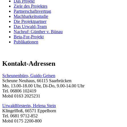
Das Projekt
Ziele des Projektes
Partnerschaftsvertrag
Machbarkeitsstudie
Die Projektpartner
Das Urwald-Team
Nachruf: Günther v. Bünau
Beta-For-Projekt
Publikationen
Kontakt-Adressen
Scheunenbüro, Guido Geisen
Scheune Neuhaus, 66115 Saarbrücken
Mo, 13.00-18.00 Uhr, Di-Do, 9.00-14.00 Uhr
Tel. 06806 102419
Mobil 0163 2025231
Urwaldförsterin, Helena Stein
Klingelfloß, 66571 Eppelborn
Tel. 0681 9712-852
Mobil 0175 2200-800