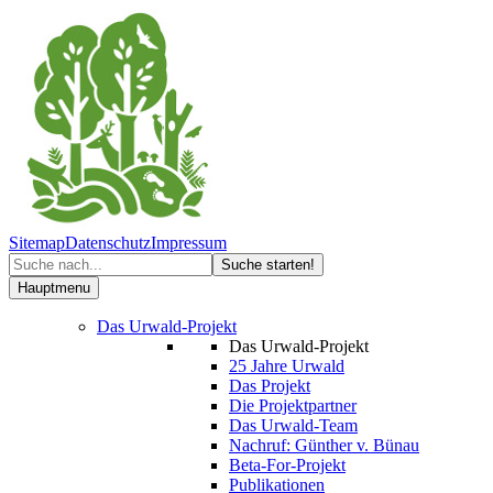
Sitemap
Datenschutz
Impressum
Hauptmenu
Das Urwald-Projekt
Das Urwald-Projekt
25 Jahre Urwald
Das Projekt
Die Projektpartner
Das Urwald-Team
Nachruf: Günther v. Bünau
Beta-For-Projekt
Publikationen