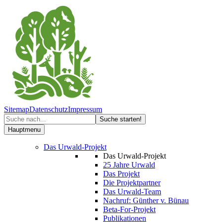
Sitemap
Datenschutz
Impressum
Hauptmenu
Das Urwald-Projekt
Das Urwald-Projekt
25 Jahre Urwald
Das Projekt
Die Projektpartner
Das Urwald-Team
Nachruf: Günther v. Bünau
Beta-For-Projekt
Publikationen