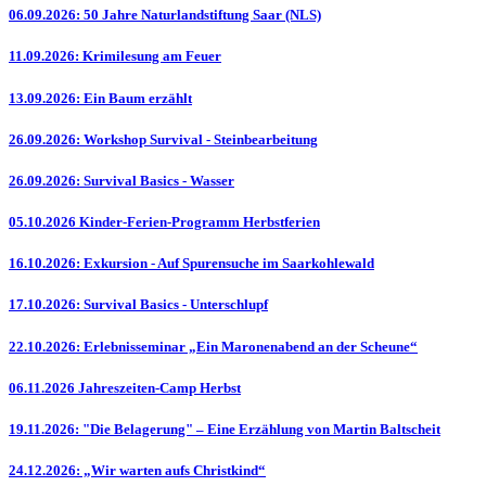
06.09.2026: 50 Jahre Naturlandstiftung Saar (NLS)
11.09.2026: Krimilesung am Feuer
13.09.2026: Ein Baum erzählt
26.09.2026: Workshop Survival - Steinbearbeitung
26.09.2026: Survival Basics - Wasser
05.10.2026 Kinder-Ferien-Programm Herbstferien
16.10.2026: Exkursion - Auf Spurensuche im Saarkohlewald
17.10.2026: Survival Basics - Unterschlupf
22.10.2026: Erlebnisseminar „Ein Maronenabend an der Scheune“
06.11.2026 Jahreszeiten-Camp Herbst
19.11.2026: "Die Belagerung" – Eine Erzählung von Martin Baltscheit
24.12.2026: „Wir warten aufs Christkind“