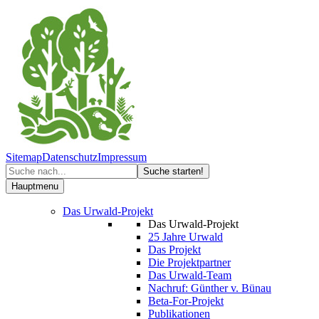
Sitemap
Datenschutz
Impressum
Hauptmenu
Das Urwald-Projekt
Das Urwald-Projekt
25 Jahre Urwald
Das Projekt
Die Projektpartner
Das Urwald-Team
Nachruf: Günther v. Bünau
Beta-For-Projekt
Publikationen