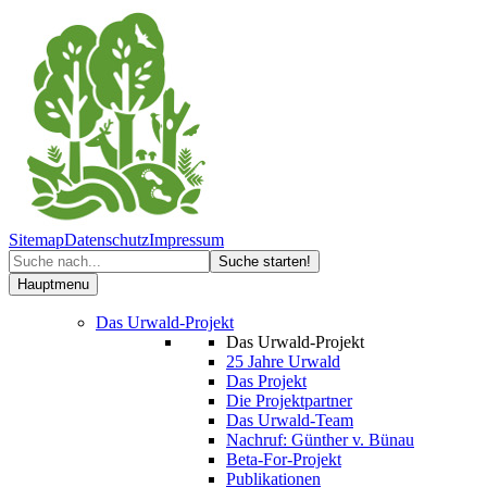
Sitemap
Datenschutz
Impressum
Hauptmenu
Das Urwald-Projekt
Das Urwald-Projekt
25 Jahre Urwald
Das Projekt
Die Projektpartner
Das Urwald-Team
Nachruf: Günther v. Bünau
Beta-For-Projekt
Publikationen