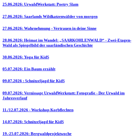
25.06.2026: UrwaldWerkstatt: Poetry Slam
27.06.2026: Saarlands Wildkatzenwälder von morgen
27.06.2026: Wahrnehmung - Vertrauen in deine Sinne
28.06.2026: Heimat im Wandel: „SAARKOHLENWALD“ - Zwei-Etagen-
Wald als Spiegelbild der saarländischen Geschichte
30.06.2026: Yoga für KidS
05.07.2026: Ein Baum erzählt
09.07.2026 : Schnitzeljagd für KidS
09.07.2026: Vernissage UrwaldWerkstatt: Fotografie - Der Urwald im
Jahresverlauf
11./12.07.2026 - Workshop Korbflechten
14.07.2026: Schnitzeljagd für KidS
19.-25.07.2026: Bergwaldprojektwoche