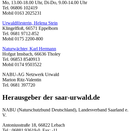
Mo, 13.00-18.00 Uhr, Di-Do, 9.00-14.00 Uhr
Tel. 06806 102419
Mobil 0163 2025231
Urwaldförsterin, Helena Stein
Klingelfloß, 66571 Eppelborn
Tel. 0681 9712-852
Mobil 0175 2200-800
Naturwächter, Karl Hermann
Hofgut Imsbach, 66636 Tholey
Tel. 06853 8540913
Mobil 0174 9503522
NABU-AG Netzwerk Urwald
Marion Ritz-Valentin
Tel. 0681 397720
Herausgeber der saar-urwald.de
NABU (Naturschutzbund Deutschland), Landesverband Saarland e.
V.
Antoniusstraße 18, 66822 Lebach
Tel.: 06881 93619-0, Fax: -11