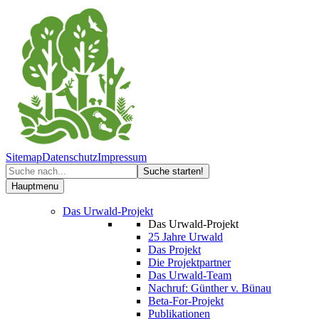
Sitemap
Datenschutz
Impressum
Hauptmenu
Das Urwald-Projekt
Das Urwald-Projekt
25 Jahre Urwald
Das Projekt
Die Projektpartner
Das Urwald-Team
Nachruf: Günther v. Bünau
Beta-For-Projekt
Publikationen