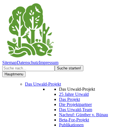
Sitemap
Datenschutz
Impressum
Hauptmenu
Das Urwald-Projekt
Das Urwald-Projekt
25 Jahre Urwald
Das Projekt
Die Projektpartner
Das Urwald-Team
Nachruf: Günther v. Bünau
Beta-For-Projekt
Publikationen