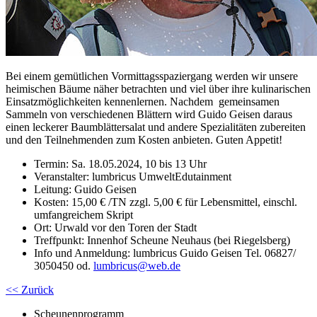
Bei einem gemütlichen Vormittagsspaziergang werden wir unsere
heimischen Bäume näher betrachten und viel über ihre kulinarischen
Einsatzmöglichkeiten kennenlernen. Nachdem gemeinsamen
Sammeln von verschiedenen Blättern wird Guido Geisen daraus
einen leckerer Baumblättersalat und andere Spezialitäten zubereiten
und den Teilnehmenden zum Kosten anbieten. Guten Appetit!
Termin: Sa. 18.05.2024, 10 bis 13 Uhr
Veranstalter: lumbricus UmweltEdutainment
Leitung: Guido Geisen
Kosten: 15,00 € /TN zzgl. 5,00 € für Lebensmittel, einschl.
umfangreichem Skript
Ort: Urwald vor den Toren der Stadt
Treffpunkt: Innenhof Scheune Neuhaus (bei Riegelsberg)
Info und Anmeldung: lumbricus Guido Geisen Tel. 06827/
3050450 od.
lumbricus
@
web.de
<< Zurück
Scheunenprogramm