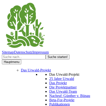
Sitemap
Datenschutz
Impressum
Hauptmenu
Das Urwald-Projekt
Das Urwald-Projekt
25 Jahre Urwald
Das Projekt
Die Projektpartner
Das Urwald-Team
Nachruf: Günther v. Bünau
Beta-For-Projekt
Publikationen