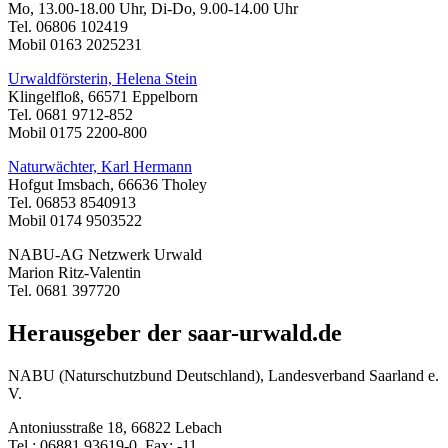
Mo, 13.00-18.00 Uhr, Di-Do, 9.00-14.00 Uhr
Tel. 06806 102419
Mobil 0163 2025231
Urwaldförsterin, Helena Stein
Klingelfloß, 66571 Eppelborn
Tel. 0681 9712-852
Mobil 0175 2200-800
Naturwächter, Karl Hermann
Hofgut Imsbach, 66636 Tholey
Tel. 06853 8540913
Mobil 0174 9503522
NABU-AG Netzwerk Urwald
Marion Ritz-Valentin
Tel. 0681 397720
Herausgeber der saar-urwald.de
NABU (Naturschutzbund Deutschland), Landesverband Saarland e.
V.
Antoniusstraße 18, 66822 Lebach
Tel.: 06881 93619-0, Fax: -11