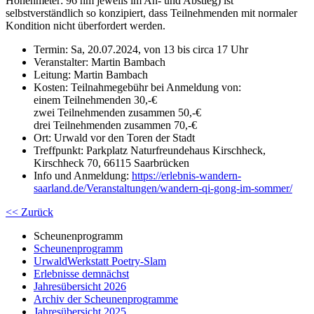
Höhenmeter: 96 hm jeweils im An- und Abstieg) ist
selbstverständlich so konzipiert, dass Teilnehmenden mit normaler
Kondition nicht überfordert werden.
Termin: Sa, 20.07.2024, von 13 bis circa 17 Uhr
Veranstalter: Martin Bambach
Leitung: Martin Bambach
Kosten: Teilnahmegebühr bei Anmeldung von:
einem Teilnehmenden 30,-€
zwei Teilnehmenden zusammen 50,-€
drei Teilnehmenden zusammen 70,-€
Ort: Urwald vor den Toren der Stadt
Treffpunkt: Parkplatz Naturfreundehaus Kirschheck,
Kirschheck 70, 66115 Saarbrücken
Info und Anmeldung:
https://erlebnis-wandern-
saarland.de/Veranstaltungen/wandern-qi-gong-im-sommer/
<< Zurück
Scheunenprogramm
Scheunenprogramm
UrwaldWerkstatt Poetry-Slam
Erlebnisse demnächst
Jahresübersicht 2026
Archiv der Scheunenprogramme
Jahresübersicht 2025