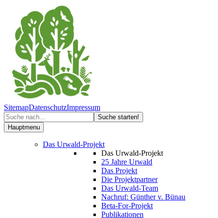
Sitemap
Datenschutz
Impressum
Hauptmenu
Das Urwald-Projekt
Das Urwald-Projekt
25 Jahre Urwald
Das Projekt
Die Projektpartner
Das Urwald-Team
Nachruf: Günther v. Bünau
Beta-For-Projekt
Publikationen