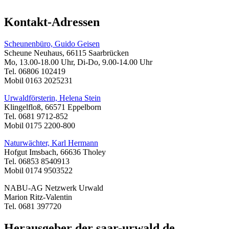
Kontakt-Adressen
Scheunenbüro, Guido Geisen
Scheune Neuhaus, 66115 Saarbrücken
Mo, 13.00-18.00 Uhr, Di-Do, 9.00-14.00 Uhr
Tel. 06806 102419
Mobil 0163 2025231
Urwaldförsterin, Helena Stein
Klingelfloß, 66571 Eppelborn
Tel. 0681 9712-852
Mobil 0175 2200-800
Naturwächter, Karl Hermann
Hofgut Imsbach, 66636 Tholey
Tel. 06853 8540913
Mobil 0174 9503522
NABU-AG Netzwerk Urwald
Marion Ritz-Valentin
Tel. 0681 397720
Herausgeber der saar-urwald.de