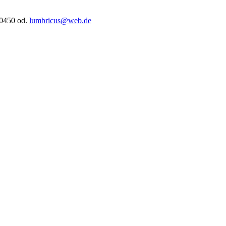
50450 od.
lumbricus
@
web.de