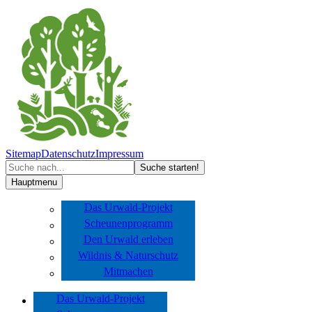
Sitemap
Datenschutz
Impressum
Hauptmenu
Das Urwald-Projekt
Scheunenprogramm
Den Urwald erleben
Wildnis & Naturschutz
Mitmachen
Das Urwald-Projekt