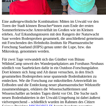
Eine außergewöhnliche Kombination: Mitten im Urwald vor den
Toren der Stadt können Besucher*innen zum Ende der ersten
Sommerferienwoche Artenvielfalt im Großen wie im Kleinen
erleben. Auf Erkundungstouren mit den Rangern der Naturwacht
Saar werden Bodenproben gesammelt, die anschließend gemeinsam
mit Forschenden des Helmholtz-Instituts für Pharmazeutische
Forschung Saarland (HIPS) genau unter die Lupe, bzw. das
Mikroskop, genommen werden.
Für zwei Tage verwandelt sich das Günther von Bünau
WildnisCamp unweit des Wanderparkplatzes am Forsthaus Neuhaus
nördlich von Saarbrücken dafür in ein Outdoor-Forschungslabor.
Dort können sich Jung und Alt daran versuchen, in den frisch
gesammelten Bodenproben neue spannende Bodenbakterien zu
entdecken. Wie die Forschung zur mikrobiellen Artenvielfalt im
Erdboden und die Entdeckung neuer pharmazeutischer Wirkstoffe
zusammenhängen, erklären die Wissenschaftlerinnen und
Wissenschaftler an beiden Tagen direkt vor Ort. Die Suche nach
neuen Bodenbakterien in der Urwald-Umgebung ist dabei äußerst
vielversprechend – schließlich wurden im Rahmen des
Citizen