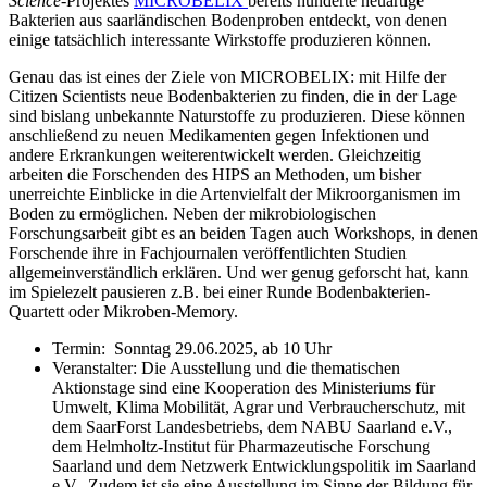
Science
-Projektes
MICROBELIX
bereits hunderte neuartige
Bakterien aus saarländischen Bodenproben entdeckt, von denen
einige tatsächlich interessante Wirkstoffe produzieren können.
Genau das ist eines der Ziele von MICROBELIX: mit Hilfe der
Citizen Scientists neue Bodenbakterien zu finden, die in der Lage
sind bislang unbekannte Naturstoffe zu produzieren. Diese können
anschließend zu neuen Medikamenten gegen Infektionen und
andere Erkrankungen weiterentwickelt werden. Gleichzeitig
arbeiten die Forschenden des HIPS an Methoden, um bisher
unerreichte Einblicke in die Artenvielfalt der Mikroorganismen im
Boden zu ermöglichen. Neben der mikrobiologischen
Forschungsarbeit gibt es an beiden Tagen auch Workshops, in denen
Forschende ihre in Fachjournalen veröffentlichten Studien
allgemeinverständlich erklären. Und wer genug geforscht hat, kann
im Spielezelt pausieren z.B. bei einer Runde Bodenbakterien-
Quartett oder Mikroben-Memory.
Termin: Sonntag 29.06.2025, ab 10 Uhr
Veranstalter: Die Ausstellung und die thematischen
Aktionstage sind eine Kooperation des Ministeriums für
Umwelt, Klima Mobilität, Agrar und Verbraucherschutz, mit
dem SaarForst Landesbetriebs, dem NABU Saarland e.V.,
dem Helmholtz-Institut für Pharmazeutische Forschung
Saarland und dem Netzwerk Entwicklungspolitik im Saarland
e.V.. Zudem ist sie eine Ausstellung im Sinne der Bildung für