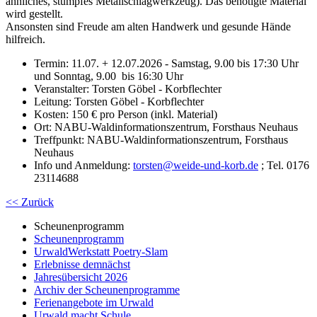
ähnliches, stumpfes Metallschlagwerkzeug). Das benötigte Material
wird gestellt.
Ansonsten sind Freude am alten Handwerk und gesunde Hände
hilfreich.
Termin: 11.07. + 12.07.2026 - Samstag, 9.00 bis 17:30 Uhr
und Sonntag, 9.00 bis 16:30 Uhr
Veranstalter: Torsten Göbel - Korbflechter
Leitung: Torsten Göbel - Korbflechter
Kosten: 150 € pro Person (inkl. Material)
Ort: NABU-Waldinformationszentrum, Forsthaus Neuhaus
Treffpunkt: NABU-Waldinformationszentrum, Forsthaus
Neuhaus
Info und Anmeldung:
torsten
@
weide-und-korb.de
; Tel. 0176
23114688
<< Zurück
Scheunenprogramm
Scheunenprogramm
UrwaldWerkstatt Poetry-Slam
Erlebnisse demnächst
Jahresübersicht 2026
Archiv der Scheunenprogramme
Ferienangebote im Urwald
Urwald macht Schule