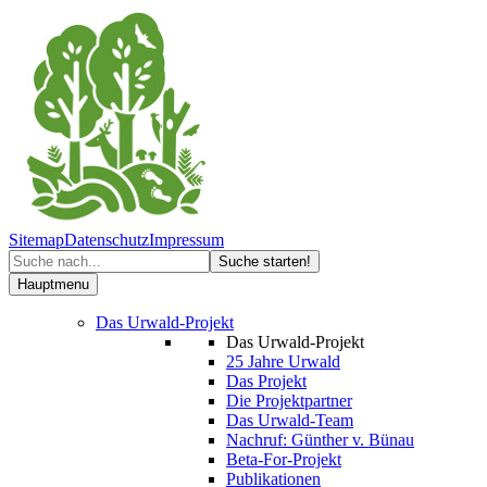
Sitemap
Datenschutz
Impressum
Hauptmenu
Das Urwald-Projekt
Das Urwald-Projekt
25 Jahre Urwald
Das Projekt
Die Projektpartner
Das Urwald-Team
Nachruf: Günther v. Bünau
Beta-For-Projekt
Publikationen