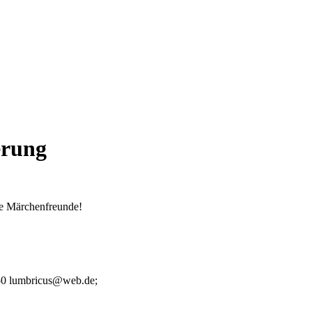
erung
e Märchenfreunde!
450 lumbricus@web.de;