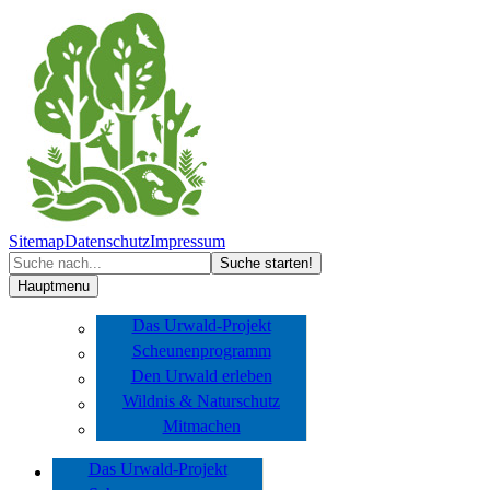
Sitemap
Datenschutz
Impressum
Hauptmenu
Das Urwald-Projekt
Scheunenprogramm
Den Urwald erleben
Wildnis & Naturschutz
Mitmachen
Das Urwald-Projekt