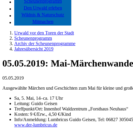
Scheunenprogramm
Den Urwald erleben
Wildnis & Naturschutz
Mitmachen
Urwald vor den Toren der Stadt
Scheunenprogramm
Archiv der Scheunenprogramme
Jahresübersicht 2019
05.05.2019: Mai-Märchenwand
05.05.2019
Ausgewählte Märchen und Geschichten zum Mai für kleine und groß
Sa, 5. Mai, 14–ca. 17 Uhr
Leitung: Guido Geisen
Treffpunkt/Ort: Innenhof Waldzentrum „Forsthaus Neuhaus“
Kosten: 9 €/Erw., 4,50 €/Kind
Info/Anmeldung: Lumbricus Guido Geisen, Tel: 06827 3050
www.der-lumbricus.de