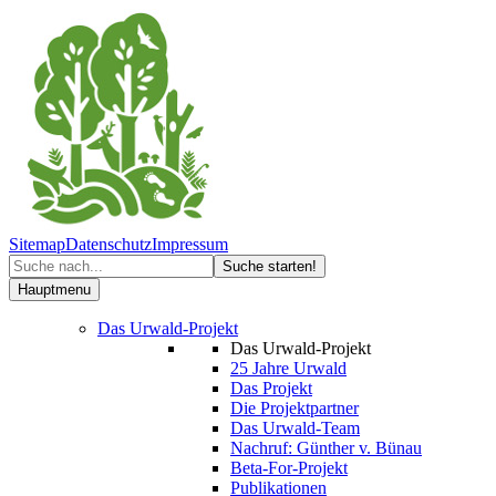
Sitemap
Datenschutz
Impressum
Hauptmenu
Das Urwald-Projekt
Das Urwald-Projekt
25 Jahre Urwald
Das Projekt
Die Projektpartner
Das Urwald-Team
Nachruf: Günther v. Bünau
Beta-For-Projekt
Publikationen