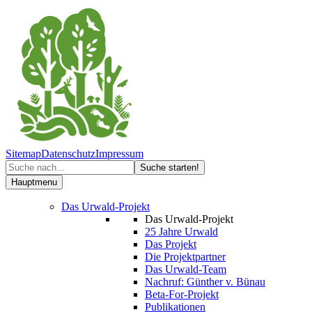
Sitemap
Datenschutz
Impressum
Hauptmenu
Das Urwald-Projekt
Das Urwald-Projekt
25 Jahre Urwald
Das Projekt
Die Projektpartner
Das Urwald-Team
Nachruf: Günther v. Bünau
Beta-For-Projekt
Publikationen