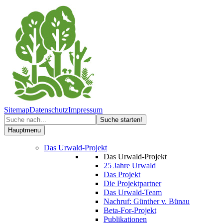
Sitemap
Datenschutz
Impressum
Hauptmenu
Das Urwald-Projekt
Das Urwald-Projekt
25 Jahre Urwald
Das Projekt
Die Projektpartner
Das Urwald-Team
Nachruf: Günther v. Bünau
Beta-For-Projekt
Publikationen