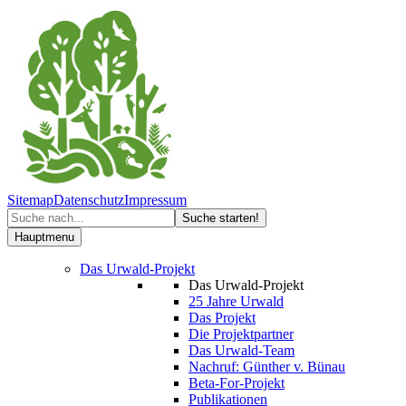
Sitemap
Datenschutz
Impressum
Hauptmenu
Das Urwald-Projekt
Das Urwald-Projekt
25 Jahre Urwald
Das Projekt
Die Projektpartner
Das Urwald-Team
Nachruf: Günther v. Bünau
Beta-For-Projekt
Publikationen