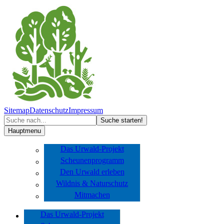
Sitemap
Datenschutz
Impressum
Hauptmenu
Das Urwald-Projekt
Scheunenprogramm
Den Urwald erleben
Wildnis & Naturschutz
Mitmachen
Das Urwald-Projekt