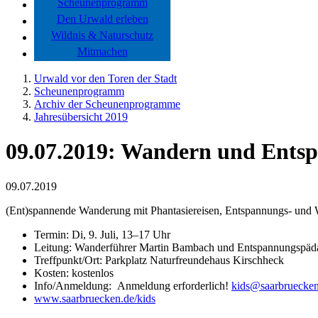
Scheunenprogramm
Den Urwald erleben
Wildnis & Naturschutz
Mitmachen
Urwald vor den Toren der Stadt
Scheunenprogramm
Archiv der Scheunenprogramme
Jahresübersicht 2019
09.07.2019: Wandern und Entsp
09.07.2019
(Ent)spannende Wanderung mit Phantasiereisen, Entspannungs- und
Termin: Di, 9. Juli, 13–17 Uhr
Leitung: Wanderführer Martin Bambach und Entspannungspäda
Treffpunkt/Ort: Parkplatz Naturfreundehaus Kirschheck
Kosten: kostenlos
Info/Anmeldung: Anmeldung erforderlich!
kids
@
saarbruecke
www.saarbruecken.de/kids