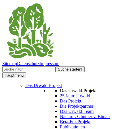
Sitemap
Datenschutz
Impressum
Hauptmenu
Das Urwald-Projekt
Das Urwald-Projekt
25 Jahre Urwald
Das Projekt
Die Projektpartner
Das Urwald-Team
Nachruf: Günther v. Bünau
Beta-For-Projekt
Publikationen