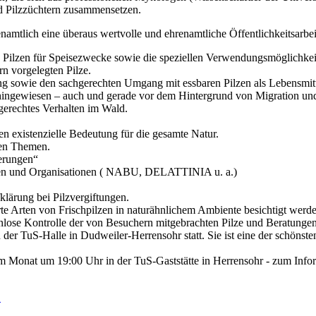
nd Pilzzüchtern zusammensetzen.
namtlich eine überaus wertvolle und ehrenamtliche Öffentlichkeitsarbei
 Pilzen für Speisezwecke sowie die speziellen Verwendungsmöglichkeite
n vorgelegten Pilze.
ung sowie den sachgerechten Umgang mit essbaren Pilzen als Lebensmitt
n hingewiesen – auch und gerade vor dem Hintergrund von Migration 
gerechtes Verhalten im Wald.
n existenzielle Bedeutung für die gesamte Natur.
ten Themen.
erungen“
onen und Organisationen ( NABU, DELATTINIA u. a.)
klärung bei Pilzvergiftungen.
te Arten von Frischpilzen in naturähnlichem Ambiente besichtigt werde
nlose Kontrolle der von Besuchern mitgebrachten Pilze und Beratungen 
der TuS-Halle in Dudweiler-Herrensohr statt. Sie ist eine der schöns
 im Monat um 19:00 Uhr in der TuS-Gaststätte in Herrensohr - zum Info
"