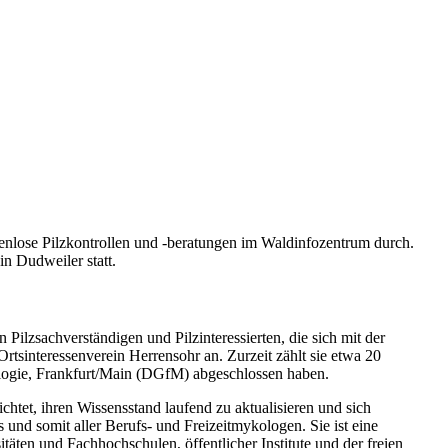
nlose Pilzkontrollen und -beratungen im Waldinfozentrum durch.
in Dudweiler statt.
Pilzsachverständigen und Pilzinteressierten, die sich mit der
tsinteressenverein Herrensohr an. Zurzeit zählt sie etwa 20
kologie, Frankfurt/Main (DGfM) abgeschlossen haben.
tet, ihren Wissensstand laufend zu aktualisieren und sich
s und somit aller Berufs- und Freizeitmykologen. Sie ist eine
itäten und Fachhochschulen, öffentlicher Institute und der freien