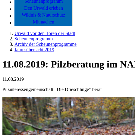
Scheunenprogramm
Den Urwald erleben
Wildnis & Naturschutz
Mitmachen
Urwald vor den Toren der Stadt
Scheunenprogramm
Archiv der Scheunenprogramme
Jahresübersicht 2019
11.08.2019: Pilzberatung im 
11.08.2019
Pilzinteressengemeinschaft "Die Drieschlinge" berät