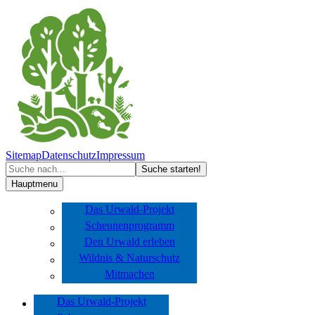
Sitemap
Datenschutz
Impressum
Hauptmenu
Das Urwald-Projekt
Scheunenprogramm
Den Urwald erleben
Wildnis & Naturschutz
Mitmachen
Das Urwald-Projekt