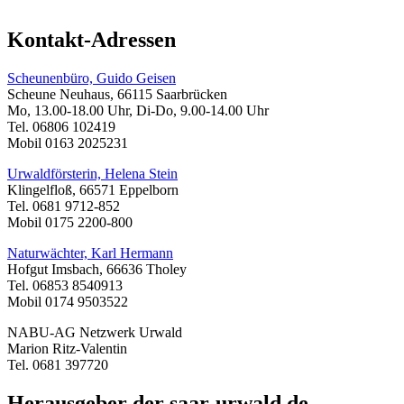
Kontakt-Adressen
Scheunenbüro, Guido Geisen
Scheune Neuhaus, 66115 Saarbrücken
Mo, 13.00-18.00 Uhr, Di-Do, 9.00-14.00 Uhr
Tel. 06806 102419
Mobil 0163 2025231
Urwaldförsterin, Helena Stein
Klingelfloß, 66571 Eppelborn
Tel. 0681 9712-852
Mobil 0175 2200-800
Naturwächter, Karl Hermann
Hofgut Imsbach, 66636 Tholey
Tel. 06853 8540913
Mobil 0174 9503522
NABU-AG Netzwerk Urwald
Marion Ritz-Valentin
Tel. 0681 397720
Herausgeber der saar-urwald.de