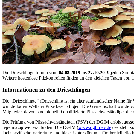
Die Drieschlinge führen vom
04.08.2019
bis
27.10.2019
jeden Sonnt
Weitere kostenlose Pilzkontrollen finden an den gleichen Tagen von
Informationen zu den Drieschlingen
Die „Drieschlinge“ (Drieschling ist ein alter saarländischer Name für
wunderbaren Welt der Pilze beschäftigen. Die Gemeinschaft wurde vor
Mitglieder, davon sind aktuell 9 qualifizierte Pilzsachverständige,
Die Prüfung von Pilzsachverständigen (PSV) der DGfM erfolgt ausschl
regelmäßig weiterzubilden. Die DGfM (
www.dgfm-ev.de
) versteht s
fachspezifische Vertretung und bietet Unterstützung, für ihre Mitglied