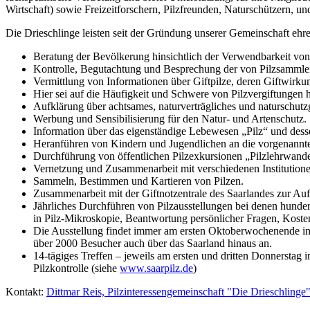
Wirtschaft) sowie Freizeitforschern, Pilzfreunden, Naturschützern, u
Die Drieschlinge leisten seit der Gründung unserer Gemeinschaft ehre
Beratung der Bevölkerung hinsichtlich der Verwendbarkeit von
Kontrolle, Begutachtung und Besprechung der von Pilzsammler
Vermittlung von Informationen über Giftpilze, deren Giftwirk
Hier sei auf die Häufigkeit und Schwere von Pilzvergiftunge
Aufklärung über achtsames, naturverträgliches und naturschutz
Werbung und Sensibilisierung für den Natur- und Artenschutz.
Information über das eigenständige Lebewesen „Pilz“ und desse
Heranführen von Kindern und Jugendlichen an die vorgenann
Durchführung von öffentlichen Pilzexkursionen „Pilzlehrwand
Vernetzung und Zusammenarbeit mit verschiedenen Instituti
Sammeln, Bestimmen und Kartieren von Pilzen.
Zusammenarbeit mit der Giftnotzentrale des Saarlandes zur Auf
Jährliches Durchführen von Pilzausstellungen bei denen hunder
in Pilz-Mikroskopie, Beantwortung persönlicher Fragen, Koste
Die Ausstellung findet immer am ersten Oktoberwochenende in 
über 2000 Besucher auch über das Saarland hinaus an.
14-tägiges Treffen – jeweils am ersten und dritten Donnerstag
Pilzkontrolle (siehe
www.saarpilz.de
)
Kontakt:
Dittmar Reis, Pilzinteressengemeinschaft "Die Drieschlinge