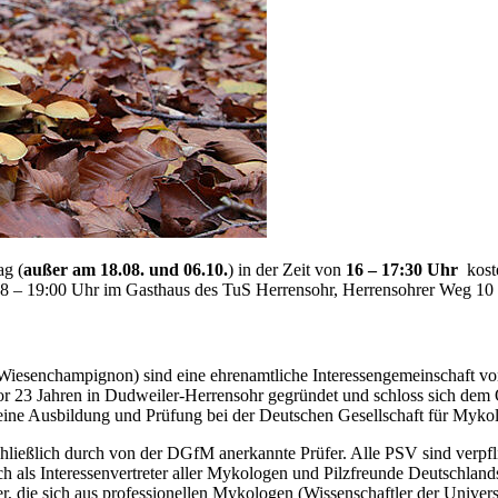
ag (
außer am 18.08. und 06.10.
) in der Zeit von
16 – 17:30 Uhr
koste
 18 – 19:00 Uhr im Gasthaus des TuS Herrensohr, Herrensohrer Weg 10 
 Wiesenchampignon) sind eine ehrenamtliche Interessengemeinschaft von 
 23 Jahren in Dudweiler-Herrensohr gegründet und schloss sich dem Or
 die eine Ausbildung und Prüfung bei der Deutschen Gesellschaft für My
ießlich durch von der DGfM anerkannte Prüfer. Alle PSV sind verpflich
ich als Interessenvertreter aller Mykologen und Pilzfreunde Deutschland
er, die sich aus professionellen Mykologen (Wissenschaftler der Univers