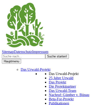
Sitemap
Datenschutz
Impressum
Hauptmenu
Das Urwald-Projekt
Das Urwald-Projekt
25 Jahre Urwald
Das Projekt
Die Projektpartner
Das Urwald-Team
Nachruf: Günther v. Bünau
Beta-For-Projekt
Publikationen