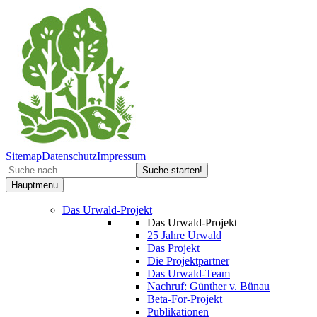
Sitemap
Datenschutz
Impressum
Hauptmenu
Das Urwald-Projekt
Das Urwald-Projekt
25 Jahre Urwald
Das Projekt
Die Projektpartner
Das Urwald-Team
Nachruf: Günther v. Bünau
Beta-For-Projekt
Publikationen