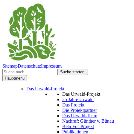
Sitemap
Datenschutz
Impressum
Hauptmenu
Das Urwald-Projekt
Das Urwald-Projekt
25 Jahre Urwald
Das Projekt
Die Projektpartner
Das Urwald-Team
Nachruf: Günther v. Bünau
Beta-For-Projekt
Publikationen