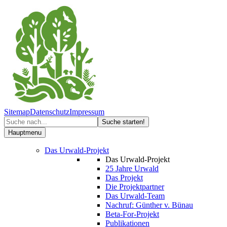
Sitemap
Datenschutz
Impressum
Hauptmenu
Das Urwald-Projekt
Das Urwald-Projekt
25 Jahre Urwald
Das Projekt
Die Projektpartner
Das Urwald-Team
Nachruf: Günther v. Bünau
Beta-For-Projekt
Publikationen