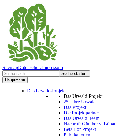
Sitemap
Datenschutz
Impressum
Hauptmenu
Das Urwald-Projekt
Das Urwald-Projekt
25 Jahre Urwald
Das Projekt
Die Projektpartner
Das Urwald-Team
Nachruf: Günther v. Bünau
Beta-For-Projekt
Publikationen