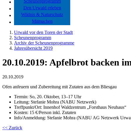
Scheunenprogramm
Den Urwald erleben
Wildnis & Naturschutz
Mitmachen
Urwald vor den Toren der Stadt
Scheunenprogramm
Archiv der Scheunenprogramme
Jahresübersicht 2019
20.10.2019: Apfelbrot backen 
20.10.2019
Ofen anfeuern und Zubereitung mit Zutaten aus dem Bliesgau
Termin: So, 20. Oktober, 13–17 Uhr
Leitung: Stefanie Mohra (NABU Netzwerk)
Treffpunkt/Ort: Innenhof Waldzentrum „Forsthaus Neuhaus“
Kosten: 15 €/Person inkl. Zutaten
Info/Anmeldung: Stefanie Mohra (NABU AG Netzwerk Urwal
<< Zurück