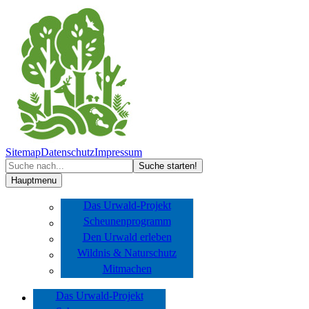
Sitemap
Datenschutz
Impressum
Hauptmenu
Das Urwald-Projekt
Scheunenprogramm
Den Urwald erleben
Wildnis & Naturschutz
Mitmachen
Das Urwald-Projekt