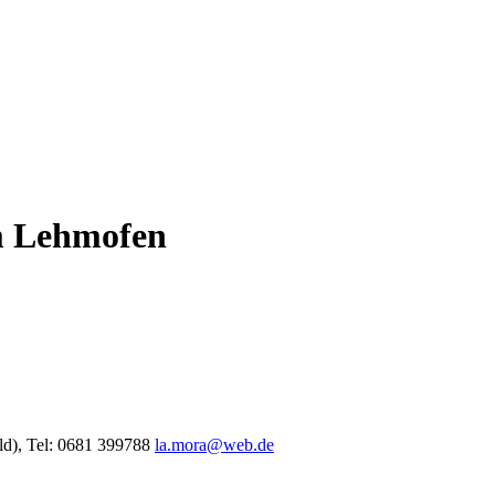
im Lehmofen
d), Tel: 0681 399788
la.mora
@
web.de