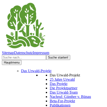
Sitemap
Datenschutz
Impressum
Hauptmenu
Das Urwald-Projekt
Das Urwald-Projekt
25 Jahre Urwald
Das Projekt
Die Projektpartner
Das Urwald-Team
Nachruf: Günther v. Bünau
Beta-For-Projekt
Publikationen