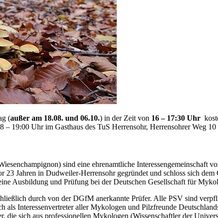
ag (
außer am 18.08. und 06.10.
) in der Zeit von
16 – 17:30 Uhr
koste
 18 – 19:00 Uhr im Gasthaus des TuS Herrensohr, Herrensohrer Weg 10 
 Wiesenchampignon) sind eine ehrenamtliche Interessengemeinschaft von 
 23 Jahren in Dudweiler-Herrensohr gegründet und schloss sich dem Or
 die eine Ausbildung und Prüfung bei der Deutschen Gesellschaft für My
ießlich durch von der DGfM anerkannte Prüfer. Alle PSV sind verpflich
ich als Interessenvertreter aller Mykologen und Pilzfreunde Deutschland
er, die sich aus professionellen Mykologen (Wissenschaftler der Univers