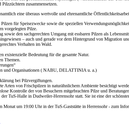
nd Pilzzüchtern zusammensetzen.
namtlich eine überaus wertvolle und ehrenamtliche Öffentlichkeitsarbei
 Pilzen für Speisezwecke sowie die speziellen Verwendungsmöglichkeite
n vorgelegten Pilze.
ung sowie den sachgerechten Umgang mit essbaren Pilzen als Lebensmitt
n hingewiesen – auch und gerade vor dem Hintergrund von Migration 
gerechtes Verhalten im Wald.
n existenzielle Bedeutung für die gesamte Natur.
ten Themen.
erungen“
onen und Organisationen ( NABU, DELATTINIA u. a.)
klärung bei Pilzvergiftungen.
te Arten von Frischpilzen in naturähnlichem Ambiente besichtigt werde
nlose Kontrolle der von Besuchern mitgebrachten Pilze und Beratungen 
der TuS-Halle in Dudweiler-Herrensohr statt. Sie ist eine der schöns
 im Monat um 19:00 Uhr in der TuS-Gaststätte in Herrensohr - zum Info
"