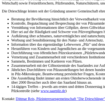
Wirtschaft) sowie Freizeitforschern, Pilzfreunden, Naturschützern, u
Die Drieschlinge leisten seit der Gründung unserer Gemeinschaft ehre
Beratung der Bevölkerung hinsichtlich der Verwendbarkeit von
Kontrolle, Begutachtung und Besprechung der von Pilzsammler
Vermittlung von Informationen über Giftpilze, deren Giftwirk
Hier sei auf die Häufigkeit und Schwere von Pilzvergiftunge
Aufklärung über achtsames, naturverträgliches und naturschutz
Werbung und Sensibilisierung für den Natur- und Artenschutz.
Information über das eigenständige Lebewesen „Pilz“ und desse
Heranführen von Kindern und Jugendlichen an die vorgenann
Durchführung von öffentlichen Pilzexkursionen „Pilzlehrwand
Vernetzung und Zusammenarbeit mit verschiedenen Instituti
Sammeln, Bestimmen und Kartieren von Pilzen.
Zusammenarbeit mit der Giftnotzentrale des Saarlandes zur Auf
Jährliches Durchführen von Pilzausstellungen bei denen hunder
in Pilz-Mikroskopie, Beantwortung persönlicher Fragen, Koste
Die Ausstellung findet immer am ersten Oktoberwochenende in 
über 2000 Besucher auch über das Saarland hinaus an.
14-tägiges Treffen – jeweils am ersten und dritten Donnerstag
Pilzkontrolle (siehe
www.saarpilz.de
)
Kontakt:
Dittmar Reis, Pilzinteressengemeinschaft "Die Drieschlinge