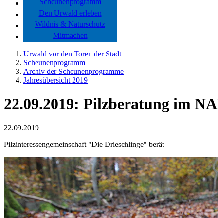
Scheunenprogramm
Den Urwald erleben
Wildnis & Naturschutz
Mitmachen
Urwald vor den Toren der Stadt
Scheunenprogramm
Archiv der Scheunenprogramme
Jahresübersicht 2019
22.09.2019: Pilzberatung im 
22.09.2019
Pilzinteressengemeinschaft "Die Drieschlinge" berät