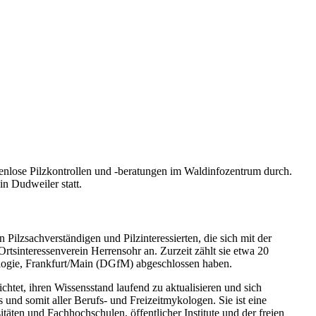
nlose Pilzkontrollen und -beratungen im Waldinfozentrum durch.
in Dudweiler statt.
Pilzsachverständigen und Pilzinteressierten, die sich mit der
tsinteressenverein Herrensohr an. Zurzeit zählt sie etwa 20
kologie, Frankfurt/Main (DGfM) abgeschlossen haben.
tet, ihren Wissensstand laufend zu aktualisieren und sich
s und somit aller Berufs- und Freizeitmykologen. Sie ist eine
itäten und Fachhochschulen, öffentlicher Institute und der freien