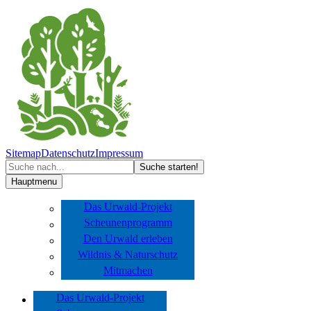
Sitemap
Datenschutz
Impressum
Hauptmenu
Das Urwald-Projekt
Scheunenprogramm
Den Urwald erleben
Wildnis & Naturschutz
Mitmachen
Das Urwald-Projekt