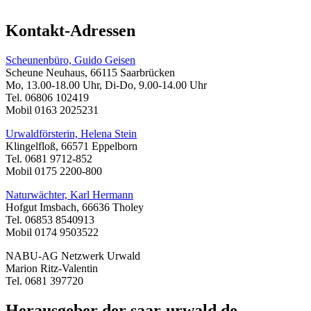
Kontakt-Adressen
Scheunenbüro, Guido Geisen
Scheune Neuhaus, 66115 Saarbrücken
Mo, 13.00-18.00 Uhr, Di-Do, 9.00-14.00 Uhr
Tel. 06806 102419
Mobil 0163 2025231
Urwaldförsterin, Helena Stein
Klingelfloß, 66571 Eppelborn
Tel. 0681 9712-852
Mobil 0175 2200-800
Naturwächter, Karl Hermann
Hofgut Imsbach, 66636 Tholey
Tel. 06853 8540913
Mobil 0174 9503522
NABU-AG Netzwerk Urwald
Marion Ritz-Valentin
Tel. 0681 397720
Herausgeber der saar-urwald.de