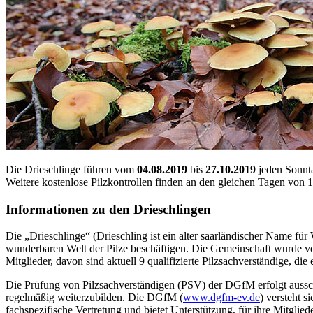
Die Drieschlinge führen vom
04.08.2019
bis
27.10.2019
jeden Sonnt
Weitere kostenlose Pilzkontrollen finden an den gleichen Tagen von
Informationen zu den Drieschlingen
Die „Drieschlinge“ (Drieschling ist ein alter saarländischer Name für
wunderbaren Welt der Pilze beschäftigen. Die Gemeinschaft wurde vor
Mitglieder, davon sind aktuell 9 qualifizierte Pilzsachverständige,
Die Prüfung von Pilzsachverständigen (PSV) der DGfM erfolgt ausschl
regelmäßig weiterzubilden. Die DGfM (
www.dgfm-ev.de
) versteht s
fachspezifische Vertretung und bietet Unterstützung, für ihre Mitglied