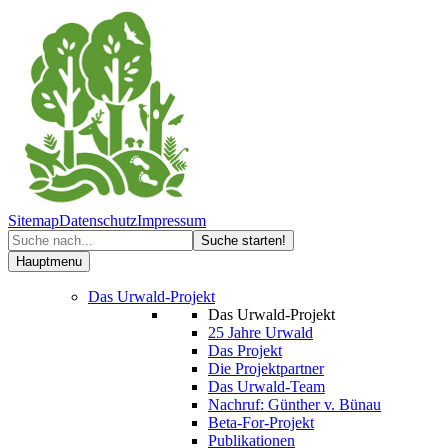
Sitemap
Datenschutz
Impressum
Hauptmenu
Das Urwald-Projekt
Das Urwald-Projekt
25 Jahre Urwald
Das Projekt
Die Projektpartner
Das Urwald-Team
Nachruf: Günther v. Bünau
Beta-For-Projekt
Publikationen