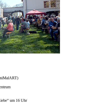
miniMalART)
zentrum
Liebe“ um 16 Uhr