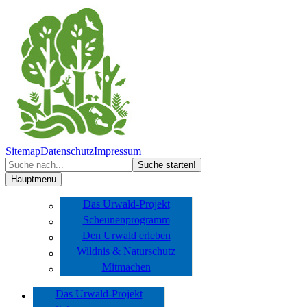
Sitemap
Datenschutz
Impressum
Hauptmenu
Das Urwald-Projekt
Scheunenprogramm
Den Urwald erleben
Wildnis & Naturschutz
Mitmachen
Das Urwald-Projekt