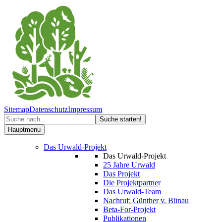
Sitemap
Datenschutz
Impressum
Hauptmenu
Das Urwald-Projekt
Das Urwald-Projekt
25 Jahre Urwald
Das Projekt
Die Projektpartner
Das Urwald-Team
Nachruf: Günther v. Bünau
Beta-For-Projekt
Publikationen