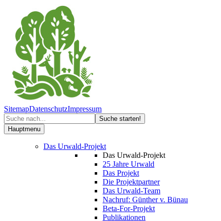
Sitemap
Datenschutz
Impressum
Hauptmenu
Das Urwald-Projekt
Das Urwald-Projekt
25 Jahre Urwald
Das Projekt
Die Projektpartner
Das Urwald-Team
Nachruf: Günther v. Bünau
Beta-For-Projekt
Publikationen