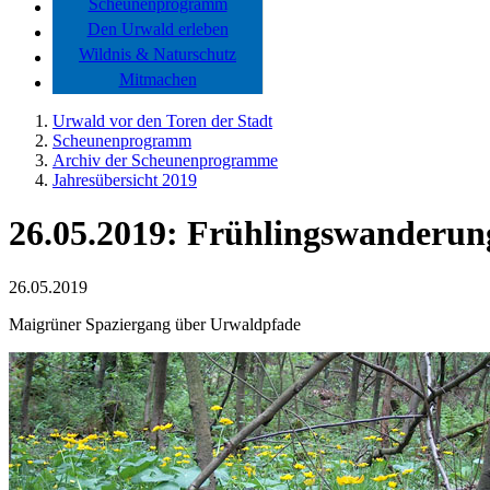
Scheunenprogramm
Den Urwald erleben
Wildnis & Naturschutz
Mitmachen
Urwald vor den Toren der Stadt
Scheunenprogramm
Archiv der Scheunenprogramme
Jahresübersicht 2019
26.05.2019: Frühlingswanderung
26.05.2019
Maigrüner Spaziergang über Urwaldpfade