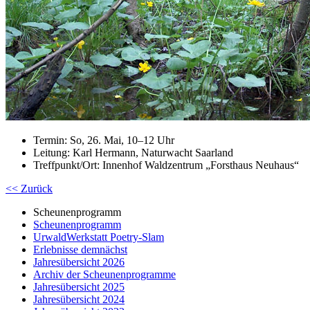
Termin: So, 26. Mai, 10–12 Uhr
Leitung: Karl Hermann, Naturwacht Saarland
Treffpunkt/Ort: Innenhof Waldzentrum „Forsthaus Neuhaus“
<< Zurück
Scheunenprogramm
Scheunenprogramm
UrwaldWerkstatt Poetry-Slam
Erlebnisse demnächst
Jahresübersicht 2026
Archiv der Scheunenprogramme
Jahresübersicht 2025
Jahresübersicht 2024