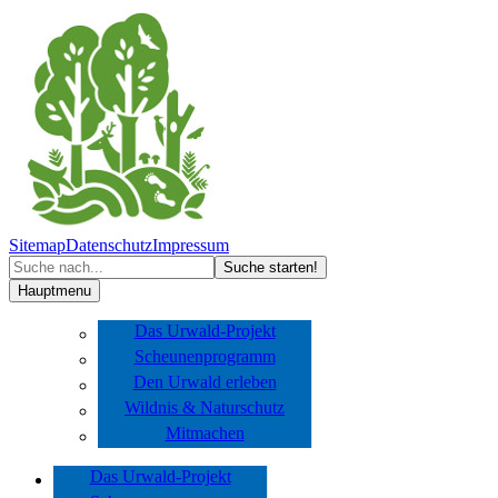
Sitemap
Datenschutz
Impressum
Hauptmenu
Das Urwald-Projekt
Scheunenprogramm
Den Urwald erleben
Wildnis & Naturschutz
Mitmachen
Das Urwald-Projekt