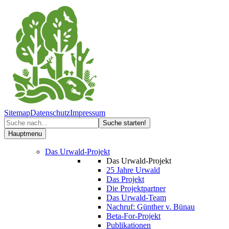
Sitemap
Datenschutz
Impressum
Hauptmenu
Das Urwald-Projekt
Das Urwald-Projekt
25 Jahre Urwald
Das Projekt
Die Projektpartner
Das Urwald-Team
Nachruf: Günther v. Bünau
Beta-For-Projekt
Publikationen