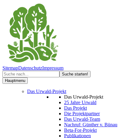
Sitemap
Datenschutz
Impressum
Hauptmenu
Das Urwald-Projekt
Das Urwald-Projekt
25 Jahre Urwald
Das Projekt
Die Projektpartner
Das Urwald-Team
Nachruf: Günther v. Bünau
Beta-For-Projekt
Publikationen