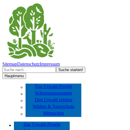
Sitemap
Datenschutz
Impressum
Hauptmenu
Das Urwald-Projekt
Scheunenprogramm
Den Urwald erleben
Wildnis & Naturschutz
Mitmachen
Das Urwald-Projekt