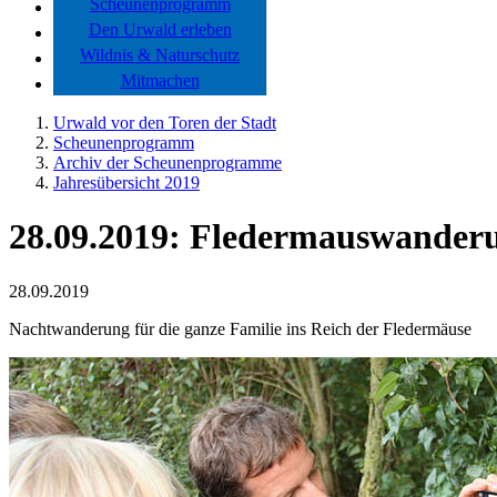
Scheunenprogramm
Den Urwald erleben
Wildnis & Naturschutz
Mitmachen
Urwald vor den Toren der Stadt
Scheunenprogramm
Archiv der Scheunenprogramme
Jahresübersicht 2019
28.09.2019: Fledermauswander
28.09.2019
Nachtwanderung für die ganze Familie ins Reich der Fledermäuse