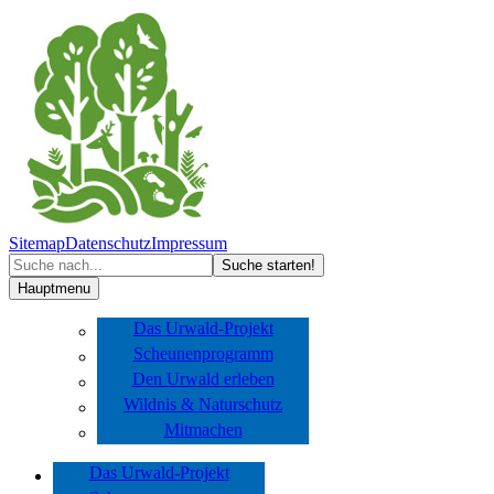
Sitemap
Datenschutz
Impressum
Hauptmenu
Das Urwald-Projekt
Scheunenprogramm
Den Urwald erleben
Wildnis & Naturschutz
Mitmachen
Das Urwald-Projekt