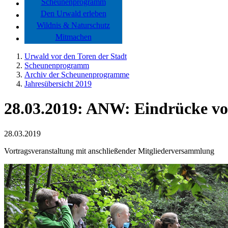
Scheunenprogramm
Den Urwald erleben
Wildnis & Naturschutz
Mitmachen
Urwald vor den Toren der Stadt
Scheunenprogramm
Archiv der Scheunenprogramme
Jahresübersicht 2019
28.03.2019: ANW: Eindrücke vo
28.03.2019
Vortragsveranstaltung mit anschließender Mitgliederversammlung