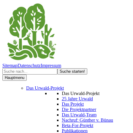
Sitemap
Datenschutz
Impressum
Hauptmenu
Das Urwald-Projekt
Das Urwald-Projekt
25 Jahre Urwald
Das Projekt
Die Projektpartner
Das Urwald-Team
Nachruf: Günther v. Bünau
Beta-For-Projekt
Publikationen