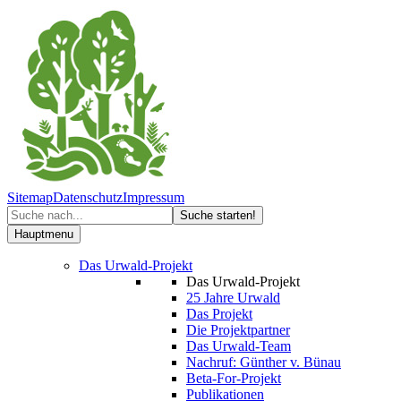
Sitemap
Datenschutz
Impressum
Hauptmenu
Das Urwald-Projekt
Das Urwald-Projekt
25 Jahre Urwald
Das Projekt
Die Projektpartner
Das Urwald-Team
Nachruf: Günther v. Bünau
Beta-For-Projekt
Publikationen