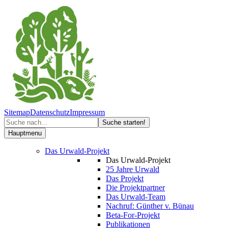
Sitemap
Datenschutz
Impressum
Hauptmenu
Das Urwald-Projekt
Das Urwald-Projekt
25 Jahre Urwald
Das Projekt
Die Projektpartner
Das Urwald-Team
Nachruf: Günther v. Bünau
Beta-For-Projekt
Publikationen