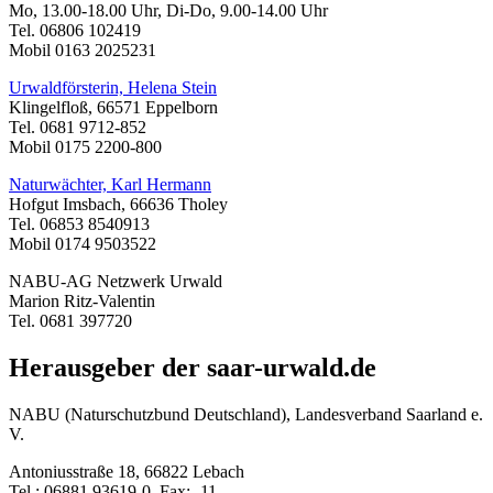
Mo, 13.00-18.00 Uhr, Di-Do, 9.00-14.00 Uhr
Tel. 06806 102419
Mobil 0163 2025231
Urwaldförsterin, Helena Stein
Klingelfloß, 66571 Eppelborn
Tel. 0681 9712-852
Mobil 0175 2200-800
Naturwächter, Karl Hermann
Hofgut Imsbach, 66636 Tholey
Tel. 06853 8540913
Mobil 0174 9503522
NABU-AG Netzwerk Urwald
Marion Ritz-Valentin
Tel. 0681 397720
Herausgeber der saar-urwald.de
NABU (Naturschutzbund Deutschland), Landesverband Saarland e.
V.
Antoniusstraße 18, 66822 Lebach
Tel.: 06881 93619-0, Fax: -11