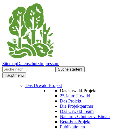
Sitemap
Datenschutz
Impressum
Hauptmenu
Das Urwald-Projekt
Das Urwald-Projekt
25 Jahre Urwald
Das Projekt
Die Projektpartner
Das Urwald-Team
Nachruf: Günther v. Bünau
Beta-For-Projekt
Publikationen